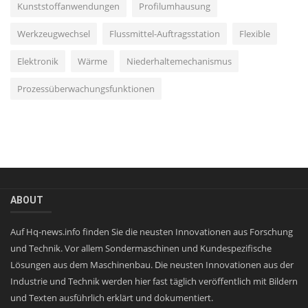
Kunststoffanwendungen
Profilumhausung
Werkzeugwechsel
Flussmittel-Auftragsstation
Flexible
Elektronik
Wärme
Niederhaltemechanismus
Prozessüberwachungsfunktionen
ABOUT
Auf Hq-news.info finden Sie die neusten Innovationen aus Forschung
und Technik. Vor allem Sondermaschinen und Kundespezifische
Lösungen aus dem Maschinenbau. Die neusten Innovationen aus der
Industrie und Technik werden hier fast täglich veröffentlich mit Bildern
und Texten ausführlich erklärt und dokumentiert.