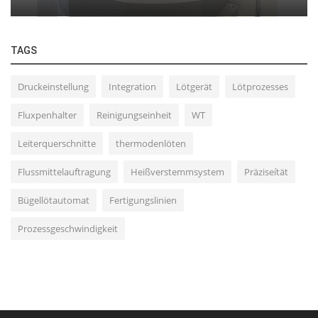
TAGS
Druckeinstellung
Integration
Lötgerät
Lötprozesses
Fluxpenhalter
Reinigungseinheit
WT
Leiterquerschnitte
thermodenlöten
Flussmittelauftragung
Heißverstemmsystem
Präziseítät
Bügellötautomat
Fertigungslinien
Prozessgeschwindigkeit