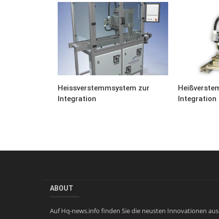
Heissverstemmsystem zur
Heißverste
Integration
Integration
ABOUT
Auf Hq-news.info finden Sie die neusten Innovationen aus