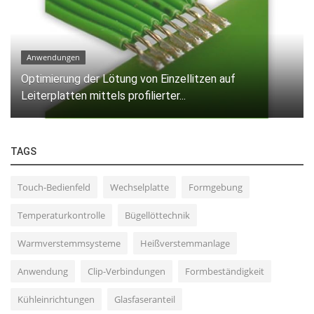
Anwendungen
Optimierung der Lötung von Einzellitzen auf
Leiterplatten mittels profilierter...
TAGS
Touch-Bedienfeld
Wechselplatte
Formgebung
Temperaturkontrolle
Bügellöttechnik
Warmverstemmsysteme
Heißverstemmanlage
Anwendung
Clip-Verbindungen
Formbeständigkeit
Kühleinrichtungen
Glasfaseranteil