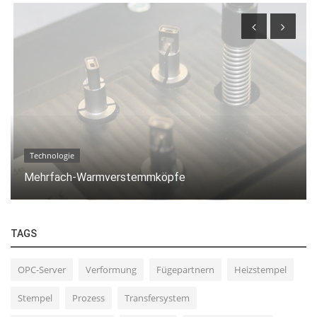
Technologie
Mehrfach-Warmverstemmköpfe
TAGS
OPC-Server
Verformung
Fügepartnern
Heizstempel
Stempel
Prozess
Transfersystem