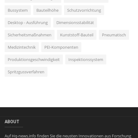
Bussystem
Bauteilhöhe
Schutzvorrichtung
Desktop - Ausführung
Dimensionsstabilität
Sicherheitsmaßnahmen
Kunststoff-Bauteil
Pneumatisch
Medizintechnik
PEI-Komponenten
Produktionsgeschwindigkeit
Inspektionssystem
Spritzgussverfahren
ABOUT
Auf Hq-news.info finden Sie die neusten Innovationen aus Forschung