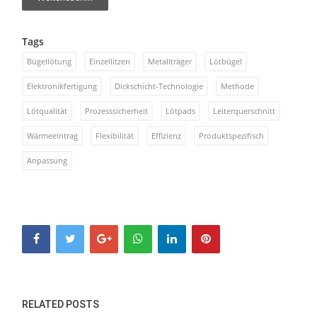
Tags
Bügellötung
Einzellitzen
Metallträger
Lötbügel
Elektronikfertigung
Dickschicht-Technologie
Methode
Lötqualität
Prozesssicherheit
Lötpads
Leiterquerschnitt
Wärmeeintrag
Flexibilität
Effizienz
Produktspezifisch
Anpassung
RELATED POSTS