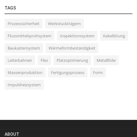
TAGS
Prozesssicherheit
Werkstückträgern
Flussmittelsprühsystem
Inspektionssystem
Kabellötung
Baukastensystem
Wärmeformbeständigkeit
Leiterbahnen
Flex
Platzoptimierung
Metallfolie
Massenproduktion
Fertigungsprozess
Form
Impulsheizsystem
ABOUT