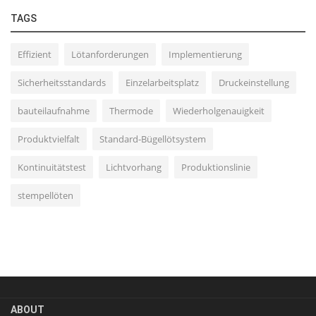
TAGS
Effizient
Lötanforderungen
Implementierung
Sicherheitsstandards
Einzelarbeitsplatz
Druckeinstellung
bauteilaufnahme
Thermode
Wiederholgenauigkeit
Produktvielfalt
Standard-Bügellötsystem
Kontinuitätstest
Lichtvorhang
Produktionslinie
stempellöten
ABOUT