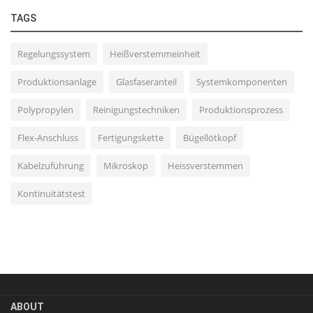
TAGS
Regelungssystem
Heißverstemmeinheit
Produktionsanlage
Glasfaseranteil
Systemkomponenten
Polypropylen
Reinigungstechniken
Produktionsprozess
Flex-Anschluss
Fertigungskette
Bügellötkopf
Kabelzuführung
Mikroskop
Heissverstemmen
Kontinuitätstest
ABOUT