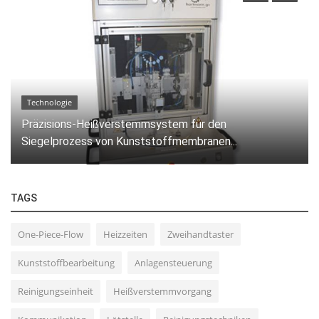
Technologie
Präzisions-Heißverstemmsystem für den
Siegelprozess von Kunststoffmembranen...
TAGS
One-Piece-Flow
Heizzeiten
Zweihandtaster
Kunststoffbearbeitung
Anlagensteuerung
Reinigungseinheit
Heißverstemmvorgang