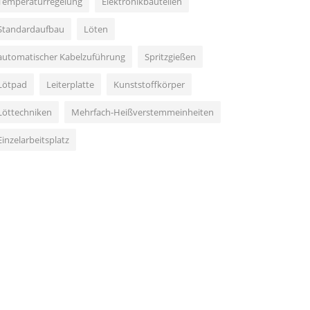
Temperaturregelung
Elektronikbauteilen
Standardaufbau
Löten
automatischer Kabelzuführung
Spritzgießen
Lötpad
Leiterplatte
Kunststoffkörper
Löttechniken
Mehrfach-Heißverstemmeinheiten
Einzelarbeitsplatz