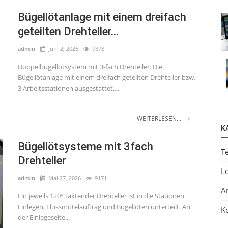
Bügellötanlage mit einem dreifach
geteilten Drehteller...
admin
Juni 2, 2026
7378
Doppelbügellötsystem mit 3-fach Drehteller. Die
Bügellötanlage mit einem dreifach geteilten Drehteller bzw.
3 Arbeitsstationen ausgestattet....
WEITERLESEN...
K
Bügellötsysteme mit 3fach
T
Drehteller
L
admin
Mai 27, 2026
9171
A
Ein jeweils 120° taktender Drehteller ist in die Stationen
Einlegen, Flussmittelauftrag und Bügellöten unterteilt. An
K
der Einlegeseite...