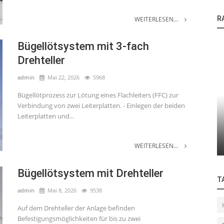
R
WEITERLESEN...
Bügellötsystem mit 3-fach
Drehteller
admin
Mai 22, 2026
5968
Bügellötprozess zur Lötung eines Flachleiters (FFC) zur
Verbindung von zwei Leiterplatten. - Einlegen der beiden
echnologie
Anwendungen
Leiterplatten und...
and-alone Heißverstemmsystem mit
Fixierung eine
hiebetisch.
heißverstemm
WEITERLESEN...
Bügellötsystem mit Drehteller
T
admin
Mai 8, 2026
9538
Auf dem Drehteller der Anlage befinden
Befestigungsmöglichkeiten für bis zu zwei