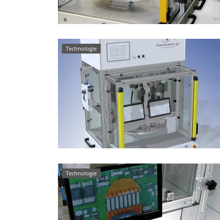
Technologie
Technologie
T
Bügellötanlage mit einem dreifach geteilten
St
lie.
Drehteller bzw. 3 Arbeitsstationen
Sc
Technologie