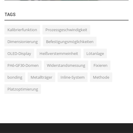
TAGS
Kalibrierfunktion
Prozessgeschwindigkeit
Dimensionierung
Befestigungsmöglichkeiten
OLED-Display
Heißverstemmeinheit
Lötanlage
PA6-GF30-Domen
Widerstandsmessung
Fixieren
bonding
Metallträger
Inline-System
Methode
Platzoptimierung