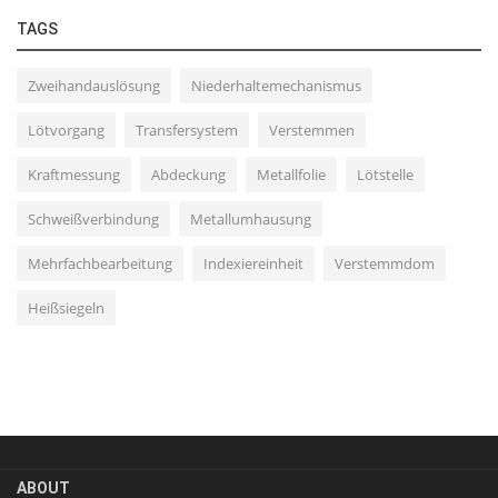
TAGS
Zweihandauslösung
Niederhaltemechanismus
Lötvorgang
Transfersystem
Verstemmen
Kraftmessung
Abdeckung
Metallfolie
Lötstelle
Schweißverbindung
Metallumhausung
Mehrfachbearbeitung
Indexiereinheit
Verstemmdom
Heißsiegeln
ABOUT