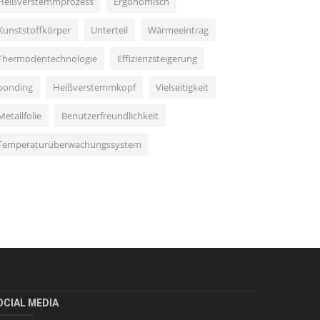
Heißverstemmprozess
Ergonomisch
Kunststoffkörper
Unterteil
Wärmeeintrag
Thermodentechnologie
Effizienzsteigerung
bonding
Heißverstemmkopf
Vielseitigkeit
Metallfolie
Benutzerfreundlichkeit
Temperaturüberwachungssystem
OCIAL MEDIA