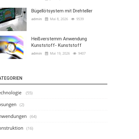
Bügellötsystem mit Drehteller
admin
Mai 8, 2026
9539
Heißverstemm Anwendung
Kunststoff- Kunststoff
admin
Mai 19, 2026
9407
ATEGORIEN
echnologie
(55)
ösungen
(2)
nwendungen
(64)
onstruktion
(16)