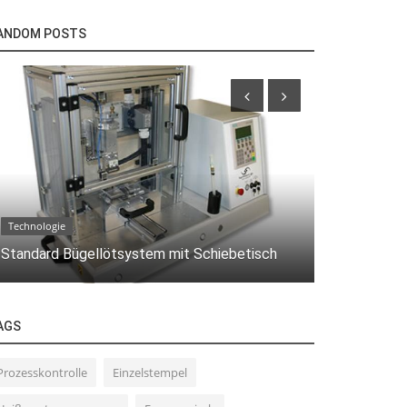
ANDOM POSTS
Technologie
Technologie
Heißverstem
Standard Bügellötsystem mit Schiebetisch
angeordnete
AGS
Prozesskontrolle
Einzelstempel