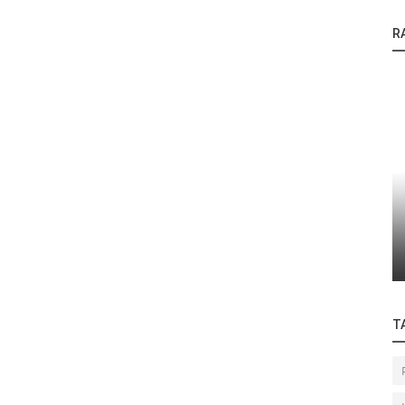
R
Anwendungen
Optimierte Bügellötung von Einzellitzen auf
platte
Leiterplatten: Einsatz eines...
T