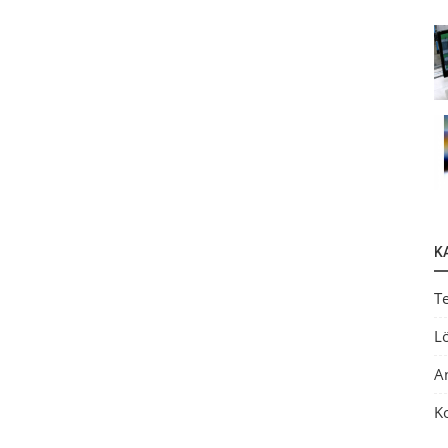
K
T
L
A
K