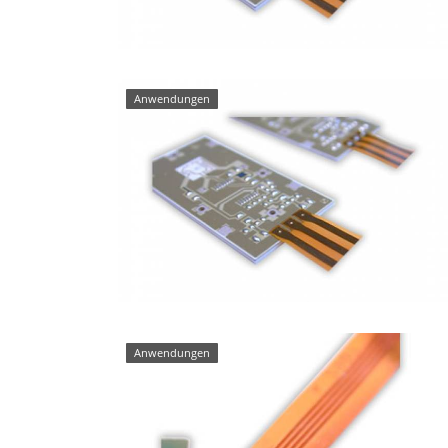
Anwendungen
Technologie
eller in Desktop-
Bügellötanlage mit Mikroskop, Miniat
und Drehteller.
Anwendungen