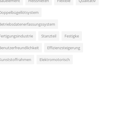
Bauelement
Heissnieten
Flexible
Qualitativ
Doppelbügellötsystem
Betriebsdatenerfassungssystem
Fertigungsindustrie
Stanzteil
Festigke
Benutzerfreundlichkeit
Effizienzsteigerung
Kunststoffrahmen
Elektromotorisch