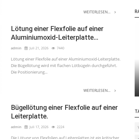
R
WEITERLESEN...
Lötung einer Flexfolie auf einer
Aluminiumoxid-Leiterplatte...
admin
Juli 21, 2026
7440
Lötung einer Flexfolie auf einer Aluminiumoxid-Leiterplatte.
Die Bügellötung wird mit flachen Lötbügeln durchgeführt.
Die Positionierung...
Anwendungen
urkamera
Lötung einer Flexfolie auf einer Leiterplatte
WEITERLESEN...
Bügellötung einer Flexfolie auf einer
T
Leiterplatte.
admin
Juli 17, 2026
2224
Die Lötung von Flexfolien auf Leiterplatten ist ein kritischer