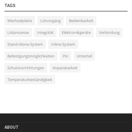
TAGS
Wechselplatte
Lötvorgang
Bedienbarkeit
Lötprozesse
Integrität
Elektronikgeräte
Verbindung
Stand-Alone-System
Inline-System
Befestigungsmöglichkeiten
Pin
Unterteil
Schutzvorrichtungen
Anpassbarkeit
Temperaturbeständigkeit
ABOUT