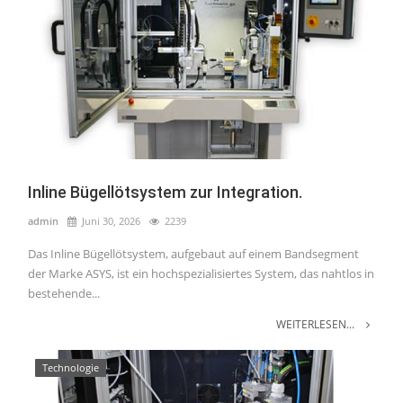
Inline Bügellötsystem zur Integration.
admin
Juni 30, 2026
2239
Das Inline Bügellötsystem, aufgebaut auf einem Bandsegment
der Marke ASYS, ist ein hochspezialisiertes System, das nahtlos in
bestehende...
WEITERLESEN...
Technologie