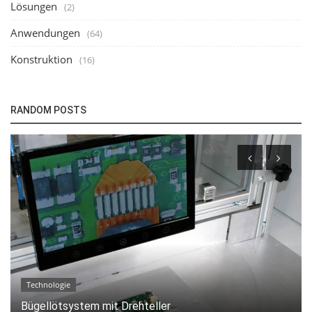
Lösungen
(2)
Anwendungen
(64)
Konstruktion
(16)
RANDOM POSTS
Technologie
Bügellötanlage mit einem dreifach geteilten Drehteller
bzw. 3 Arbeitsstationen