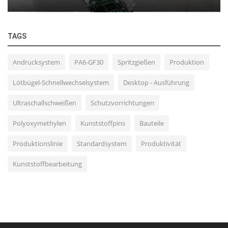
TAGS
Andrucksystem
PA6-GF30
Spritzgießen
Produktion
Lötbügel-Schnellwechselsystem
Desktop - Ausführung
Ultraschallschweißen
Schutzvorrichtungen
Polyoxymethylen
Kunststoffpins
Bauteile
Produktionslinie
Standardsystem
Produktivität
Kunststoffbearbeitung