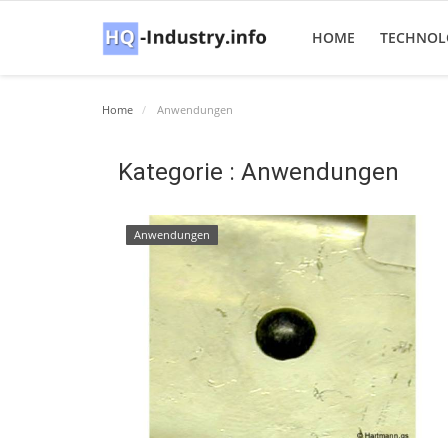
HOME
TECHNOL
Home
Anwendungen
Kategorie : Anwendungen
Anwendungen