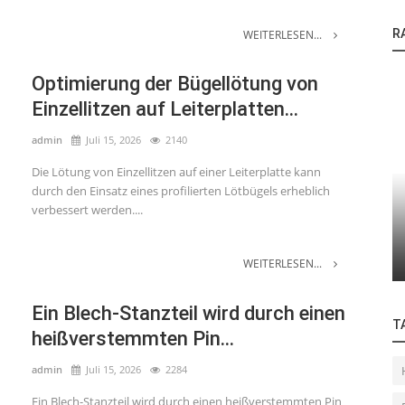
R
WEITERLESEN...
Optimierung der Bügellötung von
Einzellitzen auf Leiterplatten...
admin
Juli 15, 2026
2140
Die Lötung von Einzellitzen auf einer Leiterplatte kann
durch den Einsatz eines profilierten Lötbügels erheblich
Technologie
verbessert werden....
Bügellötsystem mit Drehteller in Desktop-
Ausführung.
WEITERLESEN...
Ein Blech-Stanzteil wird durch einen
T
heißverstemmten Pin...
admin
Juli 15, 2026
2284
Ein Blech-Stanzteil wird durch einen heißverstemmten Pin