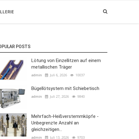
LLERIE
OPULAR POSTS
Lötung von Einzellitzen auf einem
metallischen Träger
admin
Juli 6, 2026
10037
Bügellötsystem mit Schiebetisch
admin
Juli 27, 2026
9840
Mehrfach-Heißverstemmköpfe -
Unbegrenzte Anzahl an
gleichzeitigen...
admin
Juli 13, 2026
9703