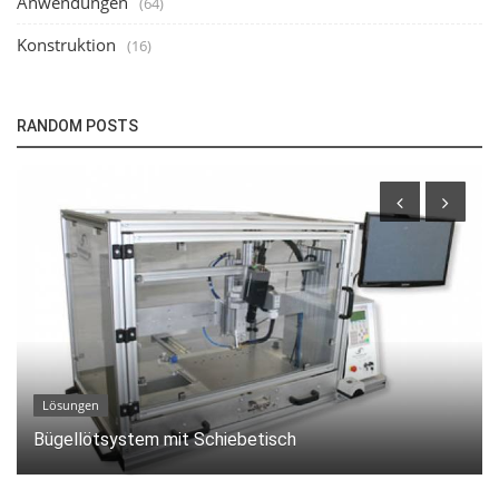
Anwendungen
(64)
Konstruktion
(16)
RANDOM POSTS
Konstruktion
Hochpräzises Bügellötsystem mit Drehteller: Effiziente
Verarbeitung empfindlicher...