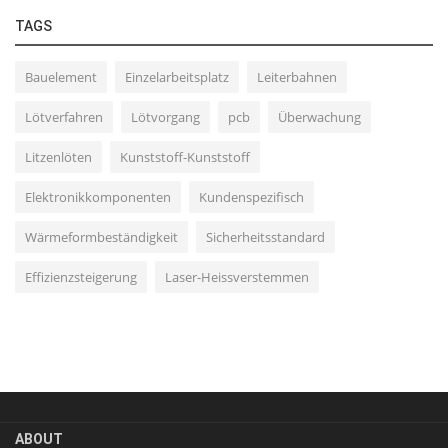
TAGS
Bauelement
Einzelarbeitsplatz
Leiterbahnen
Lötverfahren
Lötvorgang
pcb
Überwachung
Litzenlöten
Kunststoff-Kunststoff
Elektronikkomponenten
Kundenspezifisch
Wärmeformbeständigkeit
Sicherheitsstandard
Effizienzsteigerung
Laser-Heissverstemmen
ABOUT