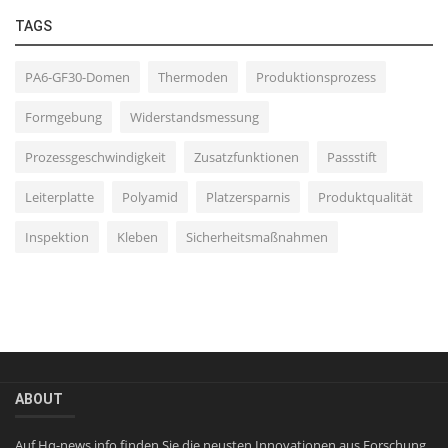
TAGS
PA6-GF30-Domen
Thermoden
Produktionsprozess
Formgebung
Widerstandsmessung
Prozessgeschwindigkeit
Zusatzfunktionen
Passstift
Leiterplatte
Polyamid
Platzersparnis
Produktqualität
Inspektion
Kleben
Sicherheitsmaßnahmen
ABOUT
Auf Hq-news.info finden Sie die neusten Innovationen aus Forschung