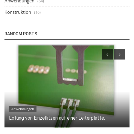
Anwendungen
(64)
Konstruktion
(16)
RANDOM POSTS
Konstruktion
Modulares Heißverstemmsystem als Tischgerät mit
umfassender Prozessüberwachung.